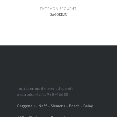
ENTRADA SEGÜENT
GAGGENAU
Tècnics en manteniment d’aparells
electrodomèstics 93 874 66 08
Gaggenau – Neff – Siemens – Bosch – Balay