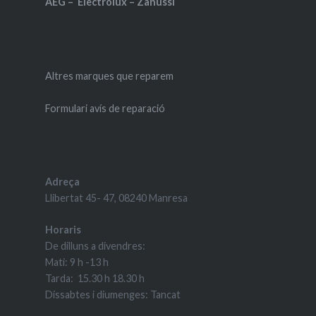
AEG – Electrolux – Zanussi
Altres marques que reparem
Formulari avís de reparació
Adreça
Llibertat 45- 47, 08240 Manresa
Horaris
De dilluns a divendres:
Mati: 9 h -13 h
Tarda: 15.30 h 18.30 h
Dissabtes i diumenges: Tancat