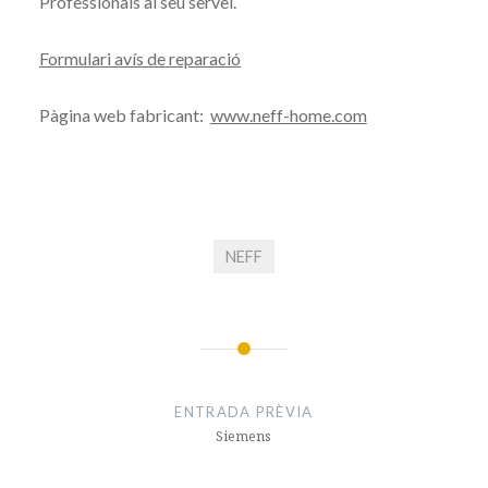
Professionals al seu servei.
Formulari avís de reparació
Pàgina web fabricant:
www.neff-home.com
NEFF
Navegació
d'entrades
ENTRADA PRÈVIA
Siemens