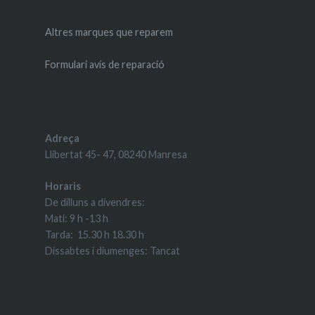
Altres marques que reparem
Formulari avís de reparació
Adreça
Llibertat 45- 47, 08240 Manresa
Horaris
De dilluns a divendres:
Mati: 9 h -13 h
Tarda: 15.30 h 18.30 h
Dissabtes i diumenges: Tancat