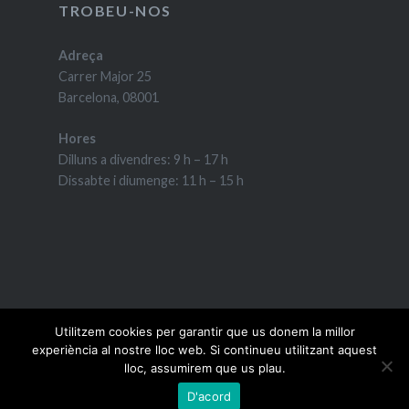
TROBEU-NOS
Adreça
Carrer Major 25
Barcelona, 08001
Hores
Dilluns a divendres: 9 h – 17 h
Dissabte i diumenge: 11 h – 15 h
Utilitzem cookies per garantir que us donem la millor
experiència al nostre lloc web. Si continueu utilitzant aquest
Gràcies al WordPress.
|
Tema: Dyad 2 de
lloc, assumirem que us plau.
WordPress.com
.
D'acord