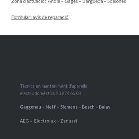
Zona d’actuació: Anoia – Bages – Berguedà – Solsonès
Formulari avís de reparació
Tècnics en manteniment d’aparells
electrodomèstics 93 874 66 08
Gaggenau – Neff – Siemens – Bosch – Balay
AEG – Electrolux – Zanussi