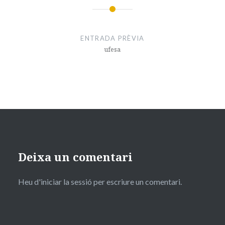
Navegació
d'entrades
ENTRADA PRÈVIA
ufesa
Deixa un comentari
Heu d'
iniciar la sessió
per escriure un comentari.