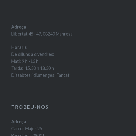
Adreça
Llibertat 45- 47, 08240 Manresa
Horaris
De dilluns a divendres:
Mati: 9 h -13 h
Tarda: 15.30 h 18.30 h
Dissabtes i diumenges: Tancat
TROBEU-NOS
Adreça
Carrer Major 25
Barcelona, 08001